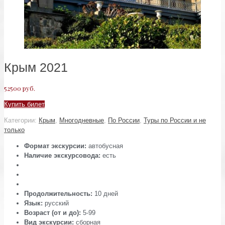
Крым 2021
52500
руб.
Купить билет
Категории:
Крым
,
Многодневные
,
По России
,
Туры по России и не
только
Формат экскурсии:
автобусная
Наличие экскурсовода:
есть
Продолжительность:
10 дней
Язык:
русский
Возраст (от и до):
5-99
Вид экскурсии:
сборная